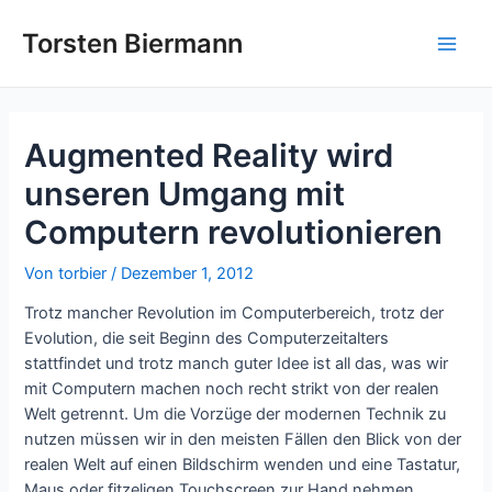
Zum
Inhalt
Torsten Biermann
Main
springen
Men
Augmented Reality wird
unseren Umgang mit
Computern revolutionieren
Von
torbier
/
Dezember 1, 2012
Trotz mancher Revolution im Computerbereich, trotz der
Evolution, die seit Beginn des Computerzeitalters
stattfindet und trotz manch guter Idee ist all das, was wir
mit Computern machen noch recht strikt von der realen
Welt getrennt. Um die Vorzüge der modernen Technik zu
nutzen müssen wir in den meisten Fällen den Blick von der
realen Welt auf einen Bildschirm wenden und eine Tastatur,
Maus oder fitzeligen Touchscreen zur Hand nehmen.