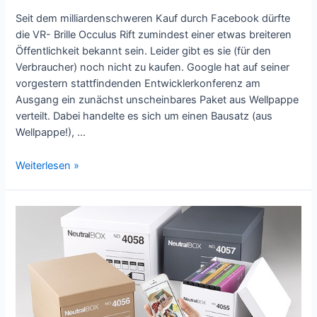
Seit dem milliardenschweren Kauf durch Facebook dürfte
die VR- Brille Occulus Rift zumindest einer etwas breiteren
Öffentlichkeit bekannt sein. Leider gibt es sie (für den
Verbraucher) noch nicht zu kaufen. Google hat auf seiner
vorgestern stattfindenden Entwicklerkonferenz am
Ausgang ein zunächst unscheinbares Paket aus Wellpappe
verteilt. Dabei handelte es sich um einen Bausatz (aus
Wellpappe!), …
Virtual
Weiterlesen »
Reality
Brille
aus
Wellpappe
–
Google
Cardboards!