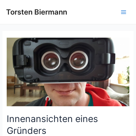
Zum
Inhalt
Torsten Biermann
Main
springen
Men
Innenansichten eines
Gründers