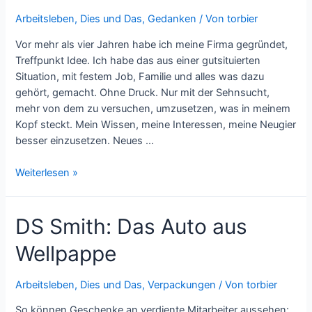
Arbeitsleben
,
Dies und Das
,
Gedanken
/ Von
torbier
Vor mehr als vier Jahren habe ich meine Firma gegründet,
Treffpunkt Idee. Ich habe das aus einer gutsituierten
Situation, mit festem Job, Familie und alles was dazu
gehört, gemacht. Ohne Druck. Nur mit der Sehnsucht,
mehr von dem zu versuchen, umzusetzen, was in meinem
Kopf steckt. Mein Wissen, meine Interessen, meine Neugier
besser einzusetzen. Neues …
Innenansichten
Weiterlesen »
eines
Gründers
DS Smith: Das Auto aus
Wellpappe
Arbeitsleben
,
Dies und Das
,
Verpackungen
/ Von
torbier
So können Geschenke an verdiente Mitarbeiter aussehen: