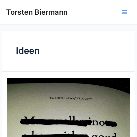
Zum
Inhalt
Torsten Biermann
Main
springen
Men
Ideen