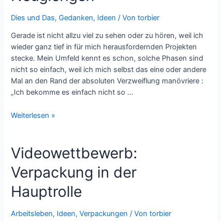
Dies und Das
,
Gedanken
,
Ideen
/ Von
torbier
Gerade ist nicht allzu viel zu sehen oder zu hören, weil ich
wieder ganz tief in für mich herausfordernden Projekten
stecke. Mein Umfeld kennt es schon, solche Phasen sind
nicht so einfach, weil ich mich selbst das eine oder andere
Mal an den Rand der absoluten Verzweiflung manövriere :
„Ich bekomme es einfach nicht so …
Die
Weiterlesen »
Zukunft
gehört
Videowettbewerb:
den
Neugierigen
Verpackung in der
Hauptrolle
Arbeitsleben
,
Ideen
,
Verpackungen
/ Von
torbier