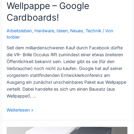
Wellpappe – Google
Cardboards!
Arbeitsleben
,
Hardware
,
Ideen
,
Neues
,
Technik
/ Von
torbier
Seit dem milliardenschweren Kauf durch Facebook dürfte
die VR- Brille Occulus Rift zumindest einer etwas breiteren
Öffentlichkeit bekannt sein. Leider gibt es sie (für den
Verbraucher) noch nicht zu kaufen. Google hat auf seiner
vorgestern stattfindenden Entwicklerkonferenz am
Ausgang ein zunächst unscheinbares Paket aus Wellpappe
verteilt. Dabei handelte es sich um einen Bausatz (aus
Wellpappe!), …
Virtual
Weiterlesen »
Reality
Brille
aus